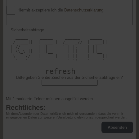
Hiermit akzeptiere ich die
Datenschutzerklärung
.
Sicherheitsabfrage
  _____     _____     ______    _____   

 /  ___||  |  ___||  /_   _//  |  ___|| 

| // __    | ||__    `-| |,-   | ||__   

| \\_\ ||  | ||__      | ||    | ||__   

 \____//   |_____||    |_||    |_____|| 

  `---`    `-----`     `-`'    `-----`  

refresh
Bitte geben Sie die Zeichen aus der Sicherheitsabfrage ein*
Mit * markierte Felder müssen ausgefüllt werden.
Rechtliches:
Mit dem Absenden der Daten erkläre ich mich einverstanden, dass die von mir
eingegebenen Daten zur weiteren Verarbeitung elektronisch gespeichert werden.